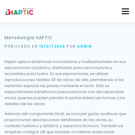
Saltar
al
Menú
contenido
Inicio
Quienes somos
Nuestos Proyectos
Metodología HAPTIC
PÚBLICADO EN
15/07/2024
POR
ADMIN
Museos
Educación
Divulgación
Haptic aplica dinámicas innovadoras y multisensoriales en sus
exposiciones al público, diseñadas para ser inclusivas y
accesibles para todos. En sus exposiciones, se utilizan
Contáctenos
reproducciones táctiles 3D de obras de arte, permitiendo a los
visitantes explorar las piezas mediante el tacto. Esto es
especialmente beneficioso para personas con discapacidad
visual, quienes pueden percibir la profundidad, las formas y los
detalles de las obras.
Además del componente táctil, se incluyen guías auditivas que
proporcionan descripciones detalladas de las obras, su
contexto histórico y artístico, y aspectos técnicos. También se
emplean códigos QR que enlazan a material audiovisual